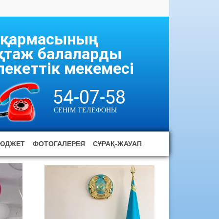
асқармасының
ұқтаж балаларды
екеттік мекемесі
54-07-58
СЕНІМ ТЕЛЕФОНЫ
ЮДЖЕТ
ФОТОГАЛЕРЕЯ
СҰРАҚ-ЖАУАП