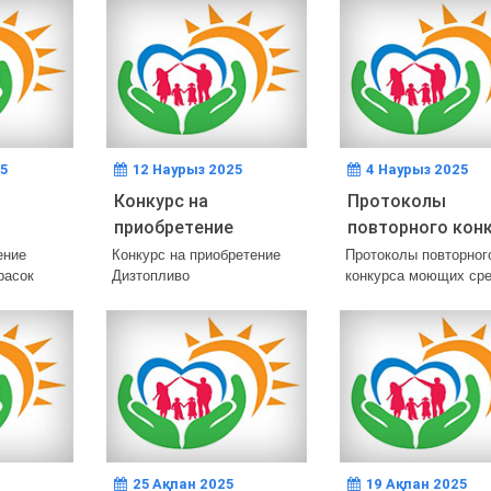
5
12 Наурыз 2025
4 Наурыз 2025
Конкурс на
Протоколы
приобретение
повторного кон
 и
дизтопливо
моющих средст
ение
Конкурс на приобретение
Протоколы повторног
расок
Дизтопливо
конкурса моющих ср
25 Ақпан 2025
19 Ақпан 2025