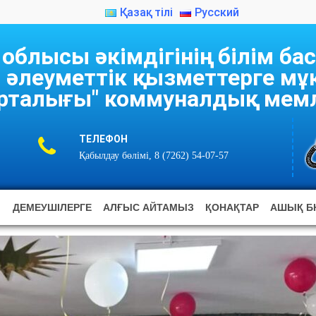
Қазақ тілі
Русский
блысы әкімдігінің білім б
 әлеуметтік қызметтерге м
рталығы" коммуналдық мемл
ТЕЛЕФОН
Қабылдау бөлімі, 8 (7262) 54-07-57
ДЕМЕУШІЛЕРГЕ
АЛҒЫС АЙТАМЫЗ
ҚОНАҚТАР
АШЫҚ Б