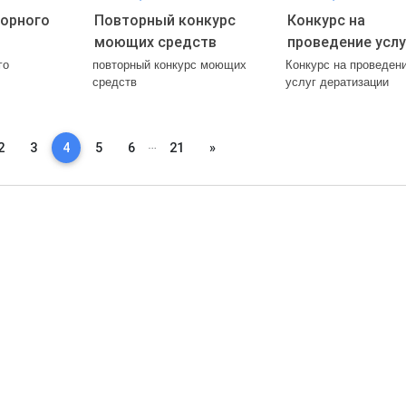
орного
Повторный конкурс
Конкурс на
моющих средств
проведение услу
дератизации
го
повторный конкурс моющих
Конкурс на проведен
средств
услуг дератизации
…
Next
2
3
4
5
6
21
»