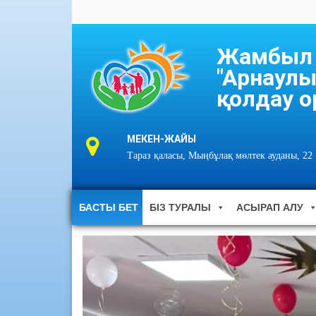
Жамбыл о
"Арнаулы
қолдау о
МЕКЕН-ЖАЙЫ
Тараз қаласы, Мыңбұлақ мөлтек ауданы, 22
БАСТЫ БЕТ
БІЗ ТУРАЛЫ
АСЫРАП АЛУ