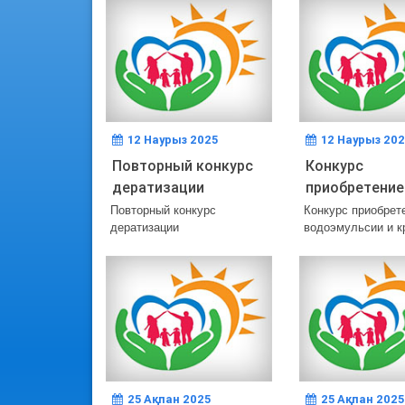
12 Наурыз 2025
12 Наурыз 202
Повторный конкурс
Конкурс
дератизации
приобретение
водоэмульсии
Повторный конкурс
Конкурс приобрет
дератизации
водоэмульсии и к
красок
25 Ақпан 2025
25 Ақпан 2025