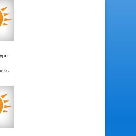
урс
агерь