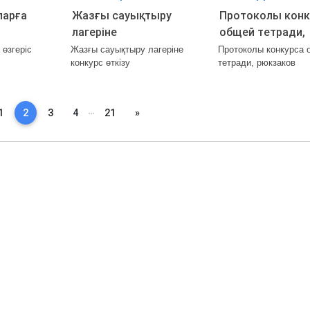
арға
Жазғы сауықтыру
Протоколы конк
лагеріне
общей тетради,
конкурс өткізу
рюкзаков
өзгеріс
Жазғы сауықтыру лагеріне
Протоколы конкурса 
конкурс өткізу
тетради, рюкзаков
…
ious
Next
1
2
3
4
21
»