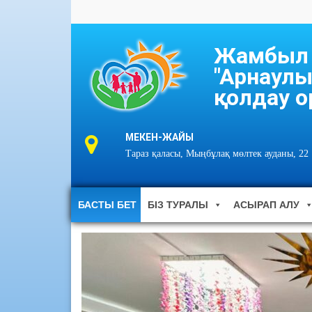
Жамбыл о
"Арнаулы
қолдау о
МЕКЕН-ЖАЙЫ
Тараз қаласы, Мыңбұлақ мөлтек ауданы, 22
БАСТЫ БЕТ
БІЗ ТУРАЛЫ
АСЫРАП АЛУ