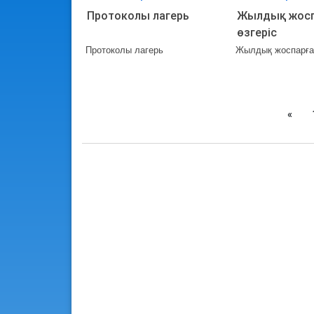
Протоколы лагерь
Жылдық жосп
өзгеріс
Протоколы лагерь
Жылдық жоспарға 
Prev
«