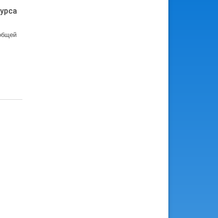
урса
общей