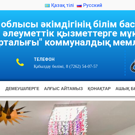
Қазақ тілі
Русский
блысы әкімдігінің білім б
 әлеуметтік қызметтерге м
рталығы" коммуналдық мемл
ТЕЛЕФОН
Қабылдау бөлімі, 8 (7262) 54-07-57
ДЕМЕУШІЛЕРГЕ
АЛҒЫС АЙТАМЫЗ
ҚОНАҚТАР
АШЫҚ Б