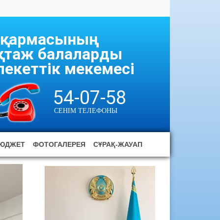
асқармасының
ұқтаж балаларды
екеттік мекемесі
54-07-58
СЕНІМ ТЕЛЕФОНЫ
ЮДЖЕТ
ФОТОГАЛЕРЕЯ
СҰРАҚ-ЖАУАП