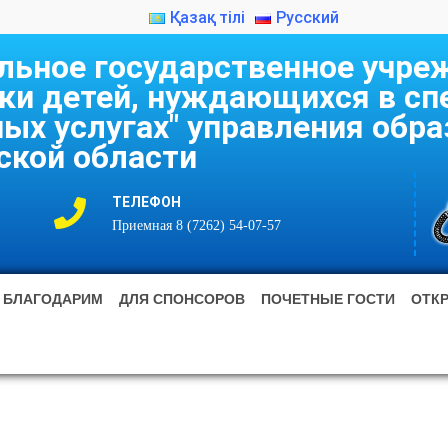
Қазақ тілі
Русский
ьное государственное учре
ки детей, нуждающихся в сп
ых услугах" управления обр
кой области
ТЕЛЕФОН
Приемная 8 (7262) 54-07-57
БЛАГОДАРИМ
ДЛЯ СПОНСОРОВ
ПОЧЕТНЫЕ ГОСТИ
ОТК