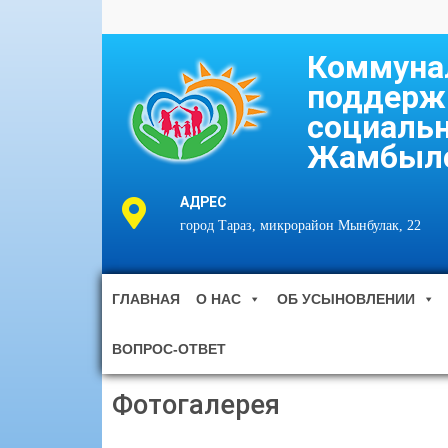
Коммунал
поддерж
социальн
Жамбылс
АДРЕС
город Тараз, микрорайон Мынбулак, 22
ГЛАВНАЯ
О НАС
ОБ УСЫНОВЛЕНИИ
ВОПРОС-ОТВЕТ
Фотогалерея