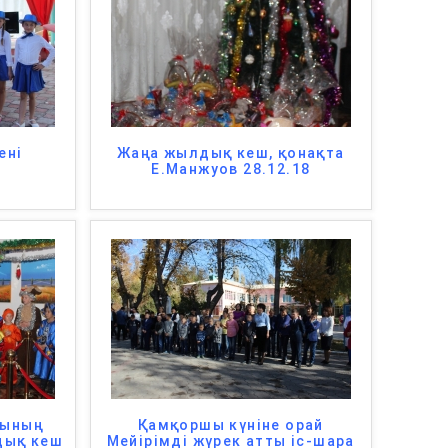
ені
Жаңа жылдық кеш, қонақта
Е.Манжуов 28.12.18
сының
Қамқоршы күніне орай
дық кеш
Мейірімді жүрек атты іс-шара