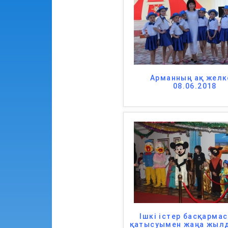
Арманның ақ желк
08.06.2018
Ішкі істер басқарма
қатысуымен жаңа жыл