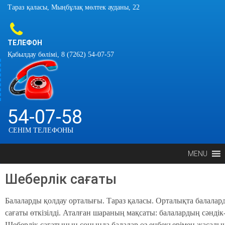
Тараз қаласы, Мыңбұлақ мөлтек ауданы, 22
ТЕЛЕФОН
Қабылдау бөлімі, 8 (7262) 54-07-57
54-07-58
СЕНІМ ТЕЛЕФОНЫ
MENU
Шеберлік сағаты
Балаларды қолдау орталығы. Тараз қаласы. Орталықта балалар
сағаты өткізілді. Аталған шараның мақсаты: балалардың сәндік
Шеберлік сағатының соңында балалар өз еңбекьерімен жасал