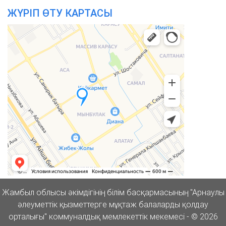
ЖҮРІП ӨТУ КАРТАСЫ
Жамбыл облысы әкімдігінің білім басқармасының "Арнаулы
әлеуметтік қызметтерге мұқтаж балаларды қолдау
орталығы" коммуналдық мемлекеттік мекемесі - © 2026