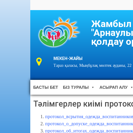
Жамбыл о
"Арнаулы
қолдау о
МЕКЕН-ЖАЙЫ
Тараз қаласы, Мыңбұлақ мөлтек ауданы, 22
БАСТЫ БЕТ
БІЗ ТУРАЛЫ
АСЫРАП АЛУ
Тәлімгерлер киімі проток
протокол_всрытия_одежда_воспитаннико
протокол_о_допуске_одежда_воспитанник
протокол_об_итогах_одежда_воспитанник