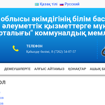
Қазақ тілі
Русский
блысы әкімдігінің білім б
 әлеуметтік қызметтерге м
рталығы" коммуналдық мемл
ТЕЛЕФОН
Қабылдау бөлімі, 8 (7262) 54-07-57
ДЕМЕУШІЛЕРГЕ
АЛҒЫС АЙТАМЫЗ
ҚОНАҚТАР
АШЫҚ Б
ол
в
ов
ов