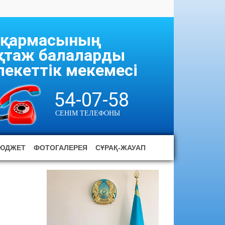
асқармасының
ұқтаж балаларды
екеттік мекемесі
54-07-58
СЕНІМ ТЕЛЕФОНЫ
ЮДЖЕТ
ФОТОГАЛЕРЕЯ
СҰРАҚ-ЖАУАП