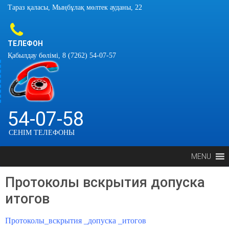
Тараз қаласы, Мыңбұлақ мөлтек ауданы, 22
ТЕЛЕФОН
Қабылдау бөлімі, 8 (7262) 54-07-57
54-07-58
СЕНІМ ТЕЛЕФОНЫ
MENU
Протоколы вскрытия допуска
итогов
Протоколы_вскрытия _допуска _итогов