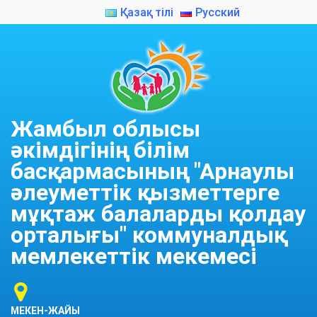
Қазақ тілі
Русский
Жамбыл облысы
әкімдігінің білім
басқармасының "Арнаулы
әлеуметтік қызметтерге
мұқтаж балаларды қолдау
орталығы" коммуналдық
мемлекеттік мекемесі
МЕКЕН-ЖАЙЫ