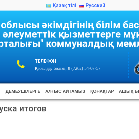
Қазақ тілі
Русский
блысы әкімдігінің білім б
 әлеуметтік қызметтерге м
рталығы" коммуналдық мемл
ТЕЛЕФОН
Қабылдау бөлімі, 8 (7262) 54-07-57
ДЕМЕУШІЛЕРГЕ
АЛҒЫС АЙТАМЫЗ
ҚОНАҚТАР
АШЫҚ Б
уска итогов