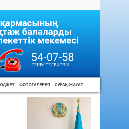
асқармасының
ұқтаж балаларды
екеттік мекемесі
54-07-58
СЕНІМ ТЕЛЕФОНЫ
ЮДЖЕТ
ФОТОГАЛЕРЕЯ
СҰРАҚ-ЖАУАП