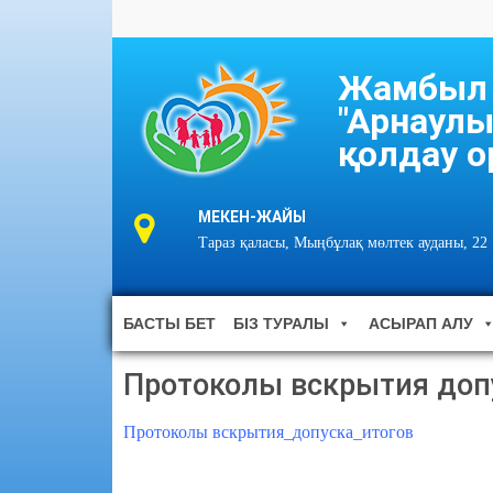
Жамбыл о
"Арнаулы
қолдау о
МЕКЕН-ЖАЙЫ
Тараз қаласы, Мыңбұлақ мөлтек ауданы, 22
БАСТЫ БЕТ
БІЗ ТУРАЛЫ
АСЫРАП АЛУ
Протоколы вскрытия доп
Протоколы вскрытия_допуска_итогов