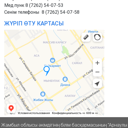
Мед.пунк 8 (7262) 54-07-53
Cенім телефоны 8 (7262) 54-07-58
ЖҮРІП ӨТУ КАРТАСЫ
Жамбыл облысы әкімдігінің білім басқармасының "Арнаулы