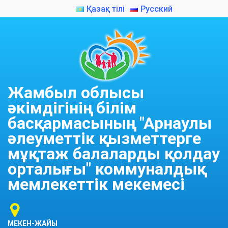
Қазақ тілі
Русский
Жамбыл облысы
әкімдігінің білім
басқармасының "Арнаулы
әлеуметтік қызметтерге
мұқтаж балаларды қолдау
орталығы" коммуналдық
мемлекеттік мекемесі
МЕКЕН-ЖАЙЫ