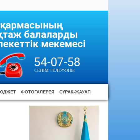
асқармасының
ұқтаж балаларды
екеттік мекемесі
54-07-58
СЕНІМ ТЕЛЕФОНЫ
ЮДЖЕТ
ФОТОГАЛЕРЕЯ
СҰРАҚ-ЖАУАП