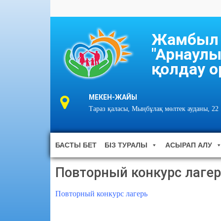
Жамбыл о
"Арнаулы
қолдау о
МЕКЕН-ЖАЙЫ
Тараз қаласы, Мыңбұлақ мөлтек ауданы, 22
БАСТЫ БЕТ
БІЗ ТУРАЛЫ
АСЫРАП АЛУ
Повторный конкурс лаге
Повторный конкурс лагерь