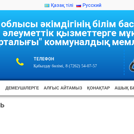
Қазақ тілі
Русский
блысы әкімдігінің білім б
 әлеуметтік қызметтерге м
рталығы" коммуналдық мемл
ТЕЛЕФОН
Қабылдау бөлімі, 8 (7262) 54-07-57
ДЕМЕУШІЛЕРГЕ
АЛҒЫС АЙТАМЫЗ
ҚОНАҚТАР
АШЫҚ Б
рь