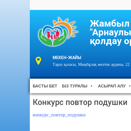
Жамбыл о
"Арнаулы
қолдау о
МЕКЕН-ЖАЙЫ
Тараз қаласы, Мыңбұлақ мөлтек ауданы, 22
БАСТЫ БЕТ
БІЗ ТУРАЛЫ
АСЫРАП АЛУ
Конкурс повтор подушки
конкурс_повтор_подушки