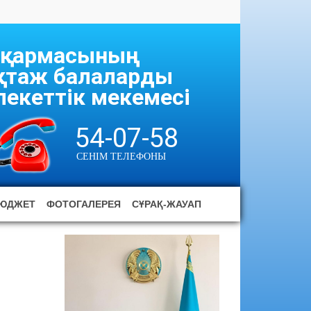
асқармасының
ұқтаж балаларды
екеттік мекемесі
54-07-58
СЕНІМ ТЕЛЕФОНЫ
ЮДЖЕТ
ФОТОГАЛЕРЕЯ
СҰРАҚ-ЖАУАП