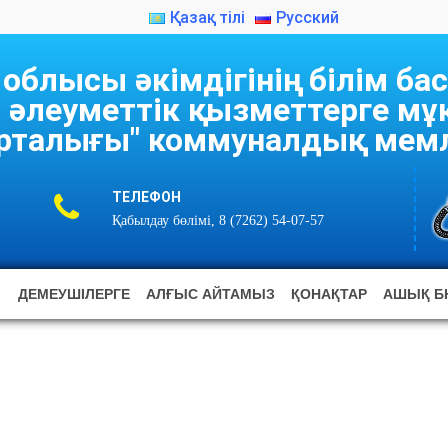
Қазақ тілі
Русский
блысы әкімдігінің білім б
 әлеуметтік қызметтерге м
рталығы" коммуналдық мемл
ТЕЛЕФОН
Қабылдау бөлімі, 8 (7262) 54-07-57
ДЕМЕУШІЛЕРГЕ
АЛҒЫС АЙТАМЫЗ
ҚОНАҚТАР
АШЫҚ Б