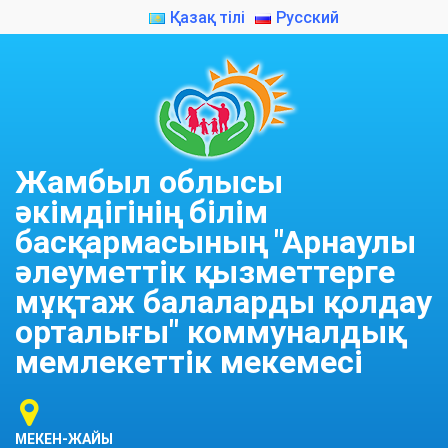
Қазақ тілі
Русский
Жамбыл облысы
әкімдігінің білім
басқармасының "Арнаулы
әлеуметтік қызметтерге
мұқтаж балаларды қолдау
орталығы" коммуналдық
мемлекеттік мекемесі
МЕКЕН-ЖАЙЫ