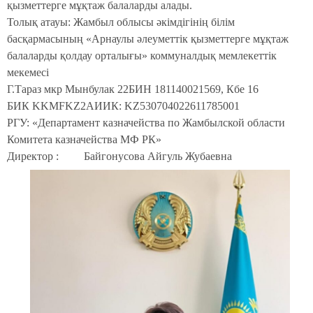
қызметтерге мұқтаж балаларды алады.
Толық атауы: Жамбыл облысы әкімдігінің білім
басқармасының «Арнаулы әлеуметтік қызметтерге мұқтаж
балаларды қолдау орталығы» коммуналдық мемлекеттік
мекемесі
Г.Тараз мкр Мынбулак 22
БИН 181140021569, Кбе 16
БИК KKMFKZ2A
ИИК:
KZ
530704022611785001
РГУ: «Департамент казначейства по Жамбылской области
Комитета казначейства МФ РК»
Директор : Байгонусова Айгуль Жубаевна