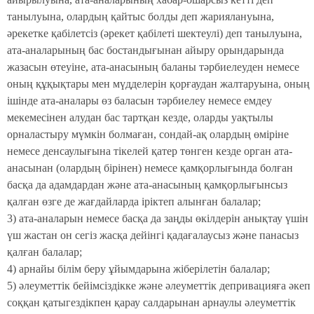
танылуына, олардың қайтыс болды деп жариялануына,
әрекетке қабілетсіз (әрекет қабілеті шектеулі) деп танылуына,
ата-аналарының бас бостандығынан айыру орындарында
жазасын өтеуіне, ата-анасының баланы тәрбиелеуден немесе
оның құқықтары мен мүдделерін қорғаудан жалтаруына, оның
ішінде ата-аналары өз баласын тәрбиелеу немесе емдеу
мекемесінен алудан бас тартқан кезде, оларды уақтылы
орналастыру мүмкін болмаған, сондай-ақ олардың өміріне
немесе денсаулығына тікелей қатер төнген кезде орган ата-
анасынан (олардың бірінен) немесе қамқорлығында болған
басқа да адамдардан және ата-анасының қамқорлығынсыз
қалған өзге де жағдайларда іріктеп алынған балалар;
3) ата-аналарын немесе басқа да заңды өкілдерін анықтау үшін
үш жастан он сегіз жасқа дейінгі қадағалаусыз және панасыз
қалған балалар;
4) арнайы білім беру ұйымдарына жіберілетін балалар;
5) әлеуметтік бейімсіздікке және әлеуметтік депривацияға әкеп
соққан қатыгездікпен қарау салдарынан арнаулы әлеуметтік