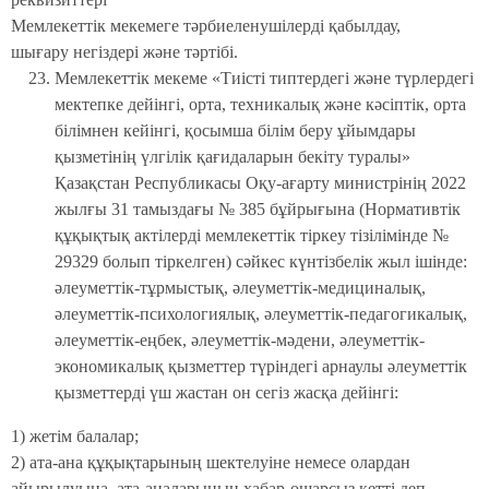
Мемлекеттік мекемеге тәрбиеленушілерді қабылдау,
шығару негіздері және тәртібі.
Мемлекеттік мекеме «Тиісті типтердегі және түрлердегі
мектепке дейінгі, орта, техникалық және кәсіптік, орта
білімнен кейінгі, қосымша білім беру ұйымдары
қызметінің үлгілік қағидаларын бекіту туралы»
Қазақстан Республикасы Оқу-ағарту министрінің 2022
жылғы 31 тамыздағы № 385 бұйрығына (Нормативтік
құқықтық актілерді мемлекеттік тіркеу тізілімінде №
29329 болып тіркелген) сәйкес күнтізбелік жыл ішінде:
әлеуметтік-тұрмыстық, әлеуметтік-медициналық,
әлеуметтік-психологиялық, әлеуметтік-педагогикалық,
әлеуметтік-еңбек, әлеуметтік-мәдени, әлеуметтік-
экономикалық қызметтер түріндегі арнаулы әлеуметтік
қызметтерді үш жастан он сегіз жасқа дейінгі:
1) жетім балалар;
2) ата-ана құқықтарының шектелуіне немесе олардан
айырылуына, ата-аналарының хабар-ошарсыз кетті деп