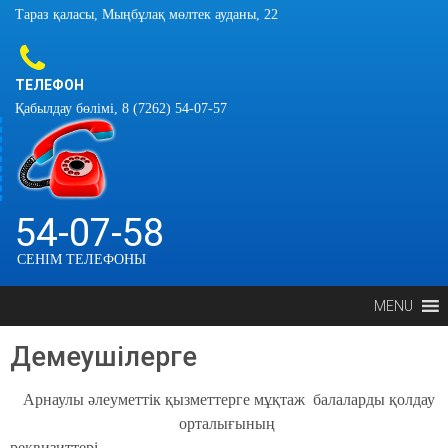
Тараз қаласы, Мыңбұлақ мөлтек ауданы, 22
ТЕЛЕФОН
Қабылдау бөлімі, 8 (7262) 54-07-57
54-07-58
СЕНІМ ТЕЛЕФОНЫ
MENU
Демеушілерге
Арнаулы әлеуметтік қызметтерге мұқтаж балаларды қолдау
орталығының
реквизиттері