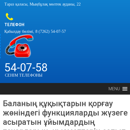
Тараз қаласы, Мыңбұлақ мөлтек ауданы, 22
ТЕЛЕФОН
Қабылдау бөлімі, 8 (7262) 54-07-57
54-07-58
СЕНІМ ТЕЛЕФОНЫ
MENU
Баланың құқықтарын қорғау
жөніндегі функцияларды жүзеге
асыратын ұйымдардың