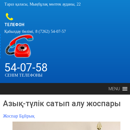
Тараз қаласы, Мыңбұлақ мөлтек ауданы, 22
ТЕЛЕФОН
Қабылдау бөлімі, 8 (7262) 54-07-57
54-07-58
СЕНІМ ТЕЛЕФОНЫ
MENU
Азық-түлік сатып алу жоспары
Жоспар
Бұйрық